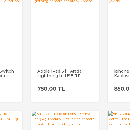
 Switch
Apple iPad 5'i 1 Arada
iphone 
Hdmi
Lightning to USB TF
Kablosu
ran
Okuyucu, Lightning to
Adaptör
USB Lightning Kamera
Çevirici
750,00 TL
850,0
on
adaptörü 3.5mm