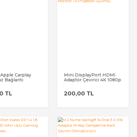
Apple Carplay
Mini DisplayPort HDMI
z Bağlantı
Adaptör Çevirici 4K 1080p
ü Araç Bluetooth
60Hz Laptop Mac
Monitör TV Projektör
0 TL
200,00 TL
Uyumlu