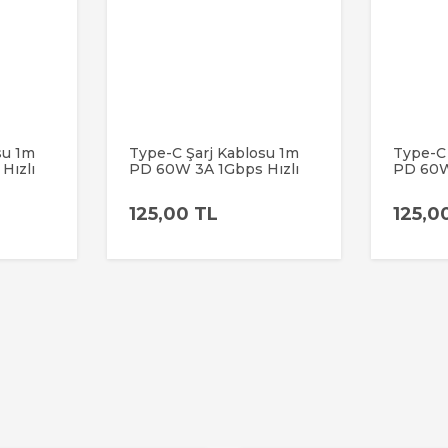
su 1m
Type-C Şarj Kablosu 1m
Type-C 
Hızlı
PD 60W 3A 1Gbps Hızlı
PD 60W
er Usb-
Şarj & Data Transfer Usb-
Şarj & 
Örgülü
c Iphone Android Örgülü
c Iphon
125,00 TL
125,0
Kablo
Kablo