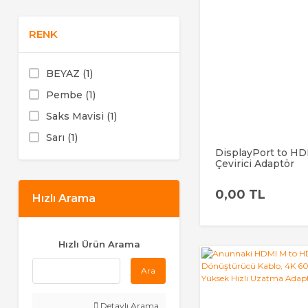
1 TL ve altı (1)
RENK
BEYAZ (1)
Pembe (1)
Saks Mavisi (1)
Sarı (1)
DisplayPort to H
SİYAH (1)
Çevirici Adaptör
DisplayPort Erke
Dişi PC Laptop TV
0,00 TL
Projeksiyon
Hızlı Arama
Hızlı Ürün Arama
Ara
Detaylı Arama