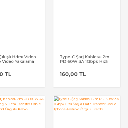
 Çıkışlı Hdmı Video
Type-C Şarj Kablosu 2m
e Video Yakalama
PD 60W 3A 1Gbps Hızlı
Ve Canlı Yayın Kartı
Şarj & Data Transfer Usb-
0
c Iphone Android Örgülü
0 TL
160,00 TL
Kablo
YENİ