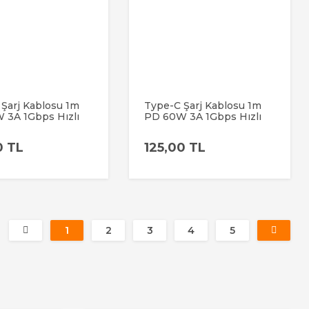
Şarj Kablosu 1m
Type-C Şarj Kablosu 1m
 3A 1Gbps Hızlı
PD 60W 3A 1Gbps Hızlı
Data Transfer Usb-
Şarj & Data Transfer Usb-
e Android Örgülü
c Iphone Android Örgülü
0 TL
125,00 TL
Kablo
1
2
3
4
5