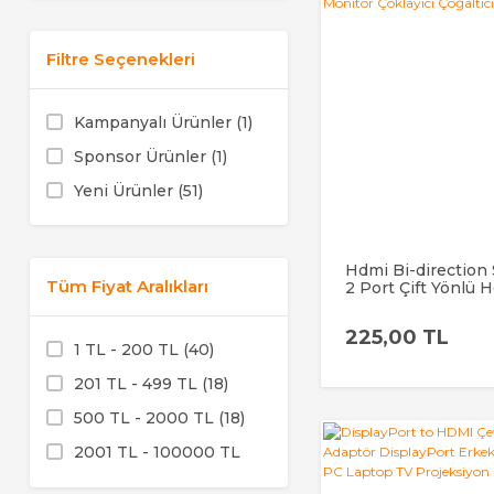
Filtre Seçenekleri
Kampanyalı Ürünler (1)
Sponsor Ürünler (1)
Yeni Ürünler (51)
Hdmi Bi-direction
Tüm Fiyat Aralıkları
2 Port Çift Yönlü 
Switch Splitter Ek
Monitör Çoklayıcı
225,00 TL
Çoğaltıcı Bidirecti
1 TL - 200 TL (40)
201 TL - 499 TL (18)
500 TL - 2000 TL (18)
2001 TL - 100000 TL
(6)