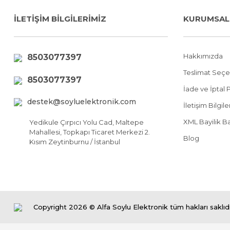
İLETİŞİM BİLGİLERİMİZ
KURUMSAL
Hakkımızda
8503077397
Teslimat Seçe
8503077397
İade ve İptal P
destek@soyluelektronik.com
İletişim Bilgil
XML Bayilik B
Yedikule Çırpıcı Yolu Cad, Maltepe
Mahallesi, Topkapı Ticaret Merkezi 2.
Blog
Kısım Zeytinburnu / İstanbul
Copyright 2026 © Alfa Soylu Elektronik tüm hakları saklıdı