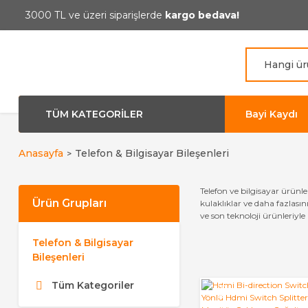
3000 TL ve üzeri siparişlerde
kargo bedava!
TÜM KATEGORİLER
Bayi Kaydı
Anasayfa
Telefon & Bilgisayar Bileşenleri
Telefon ve bilgisayar ürünle
Ürün Grupları
kulaklıklar ve daha fazlasın
ve son teknoloji ürünleriyle
Telefon & Bilgisayar
Bileşenleri
Tüm Kategoriler
YENİ