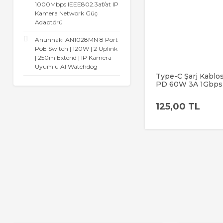
1000Mbps IEEE802.3af/at IP
Kamera Network Güç
Adaptörü
Anunnaki AN1028MN 8 Port
PoE Switch | 120W | 2 Uplink
| 250m Extend | IP Kamera
Uyumlu AI Watchdog
Type-C Şarj Kablo
PD 60W 3A 1Gbps 
Şarj & Data Transf
c Iphone Android 
125,00 TL
Kablo