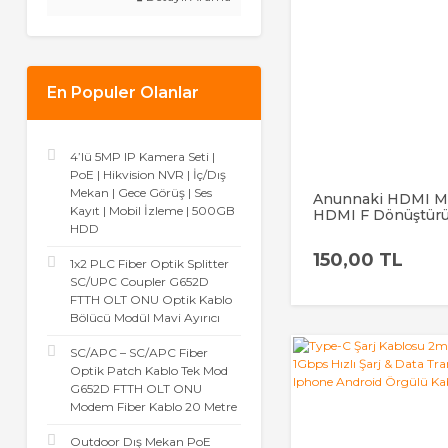
En Populer Olanlar
4’lü 5MP IP Kamera Seti |
PoE | Hikvision NVR | İç/Dış
Mekan | Gece Görüş | Ses
Anunnaki HDMI M
Kayıt | Mobil İzleme | 500GB
HDMI F Dönüştür
HDD
Kablo, 4K 60Hz Des
Yüksek Hızlı Uzat
150,00 TL
Adaptörü
1x2 PLC Fiber Optik Splitter
SC/UPC Coupler G652D
FTTH OLT ONU Optik Kablo
Bölücü Modül Mavi Ayırıcı
SC/APC – SC/APC Fiber
Optik Patch Kablo Tek Mod
G652D FTTH OLT ONU
Modem Fiber Kablo 20 Metre
Outdoor Dış Mekan PoE