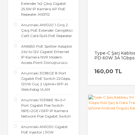
Extender 1x2 Çıkış Gigabit
25.5W IP Kamera AP PoE
Repeater AN3112
Anunnaki AN1020 1 Giriş 2
Çıkış PoE Extender Genişletici
Cat5 Cat6 Rj45 PoE Repeater
AN6650 PoE Splitter Adaptör
24V to 12V Gigabit Ethernet
Type-C Şarj Kablo
IP Kamera NVR Modem
PD 60W 3A 1Gbps 
Şarj & Data Transf
Access Point Dönüştürücü
c Iphone Android 
160,00 TL
Kablo
Anunnaki 3038GE 8 Port
Gigabit PoE Switch 22Gbps,
120W Güç 2 Uplink+SFP AI
Watchdog VLAN
Anunnaki 10316KE 16+2+1
Port Gigabit Poe Switch
16FE+2GE+1SFP IP Kamera
Network Poe Gigabit Switch
Anunnaki AN1030 Gigabit
PoE Injector | 30W