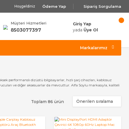
Ödeme Yap
Sipariş Sorgulama
Hoşgeldiniz
Müşteri Hizmetleri
Giriş Yap
8503077397
yada
Üye Ol
Markalarımız
üksek performanslı dizüstü bilgisayarlar, hızlı şarj cihazları, kablosuz
ruyucuları ve diğer aksesuarlar da mevcuttur. Alfa Soylu markasıyla, kaliteli
Toplam 86 ürün