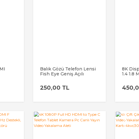
DMI
Balık Gözü Telefon Lensi
8K Dis
Fish Eye Geniş Açılı
1.4 1.8
k HDMI
Makro Klipsli Selfie
Altın U
Kamera Lensi Apple
Monitö
250,00 TL
450,0
Android Uyumlu
YENİ