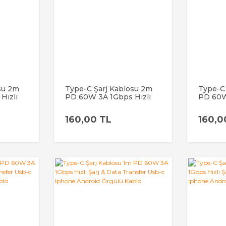
su 2m
Type-C Şarj Kablosu 2m
Type-C
Hızlı
PD 60W 3A 1Gbps Hızlı
PD 60W
er Usb-
Şarj & Data Transfer Usb-
Şarj & 
Örgülü
c Iphone Android Örgülü
c Iphon
160,00 TL
160,0
Kablo
Kablo