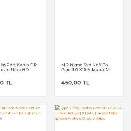
playPort Kablo DP
M.2 Nvme Ssd Ngff To
 Metre Ultra HD
Pcie 3.0 X16 Adaptör M-
çlu Gaming
Key Genişletme Kartı
r Kablosu
Çevirici Dönüştürücü
0 TL
450,00 TL