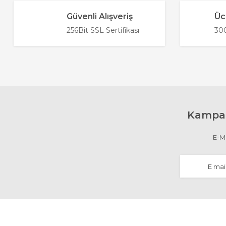
Güvenli Alışveriş
Üc
256Bit SSL Sertifikası
300
Kampan
E-Ma