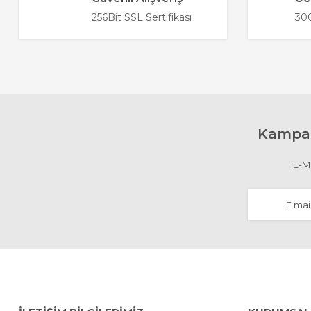
Ürün açıklamasında eksik bilgiler bulunuyor.
256Bit SSL Sertifikası
300
Ürün bilgilerinde hatalar bulunuyor.
Ürün fiyatı diğer sitelerden daha pahalı.
Bu ürüne benzer farklı alternatifler olmalı.
Kampan
E-Ma