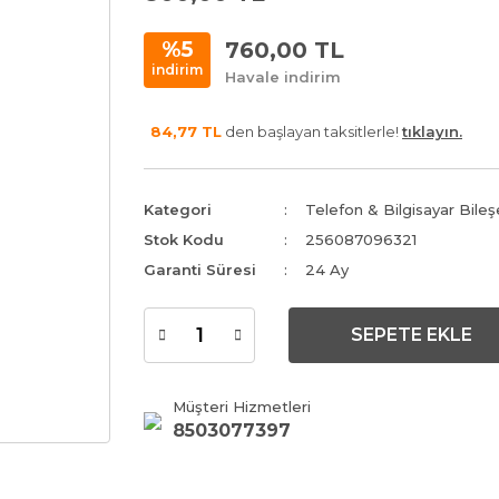
760,00 TL
%5
indirim
Havale indirim
84,77 TL
den başlayan taksitlerle!
tıklayın.
Kategori
Telefon & Bilgisayar Bileş
Stok Kodu
256087096321
Garanti Süresi
24 Ay
SEPETE EKLE
Müşteri Hizmetleri
8503077397