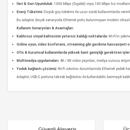
İleri & Geri Uyumluluk:
1000 Mbps (Gigabit) veya 100 Mbps hız modların
Enerji Tüketimi:
Düşük güç tüketimi ile uzun süreli kullanımlarda verimli
Bu adaptör, birçok senaryoda Ethernet portu bulunmayan modern cihaz
Kullanım Senaryoları & Avantajları
Kablosuz sinyal kalitesinin yetersiz kaldığı noktalarda:
Wi‑Fi’ın çekme
Online oyun, video konferans, streaming gibi gecikme hassasiyeti o
Ofis & kurumsal kullanımlarda yüksek bant genişliği gerektiren işler
Multimedya uygulamaları:
4K / 8K video yayınları, medya sunucu erişiml
Yedek bağlantı çözümü:
Wi-Fi sıkıntısı durumlarında Ethernet yedek hat 
Adaptör, USB‑C portuna tak-tak bağlantısı ile kullanılabilir; karmaşık ka
Bu ürünün fiyat bilgisi, resim, ürün açıklamalarında ve diğer 
Görüş ve önerileriniz için teşekkür ederiz.
Ürün resmi kalitesiz, bozuk veya görüntülenemiyor
Güvenli Alışveriş
Üc