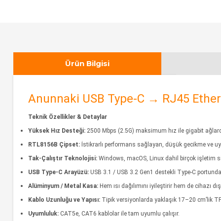
Ürün Bilgisi
Anunnaki USB Type‑C → RJ45 Ethern
Teknik Özellikler & Detaylar
Yüksek Hız Desteği:
2500 Mbps (2.5G) maksimum hız ile gigabit ağlarda
RTL8156B Çipset:
İstikrarlı performans sağlayan, düşük gecikme ve uyuml
Tak-Çalıştır Teknolojisi:
Windows, macOS, Linux dahil birçok işletim si
USB Type‑C Arayüzü:
USB 3.1 / USB 3.2 Gen1 destekli Type‑C portundan 
Alüminyum / Metal Kasa:
Hem ısı dağılımını iyileştirir hem de cihazı dış
Kablo Uzunluğu ve Yapısı:
Tipik versiyonlarda yaklaşık 17–20 cm’lik TP
Uyumluluk:
CAT5e, CAT6 kablolar ile tam uyumlu çalışır.