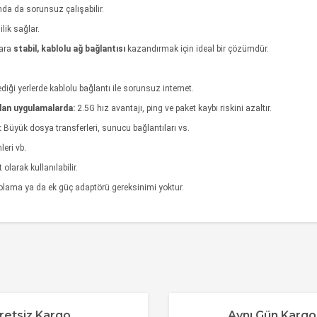
da da sorunsuz çalışabilir.
lik sağlar.
lara
stabil, kablolu ağ bağlantısı
kazandırmak için ideal bir çözümdür.
diği yerlerde kablolu bağlantı ile sorunsuz internet.
lan uygulamalarda:
2.5G hız avantajı, ping ve paket kaybı riskini azaltır.
:
Büyük dosya transferleri, sunucu bağlantıları vs.
eri vb.
olarak kullanılabilir.
blolama ya da ek güç adaptörü gereksinimi yoktur.
konularda yetersiz gördüğünüz noktaları öneri formunu kullanarak tarafımı
Bu ürüne ilk yorumu siz yapın!
.
retsiz Kargo
Aynı Gün Kargo
Yorum Yaz