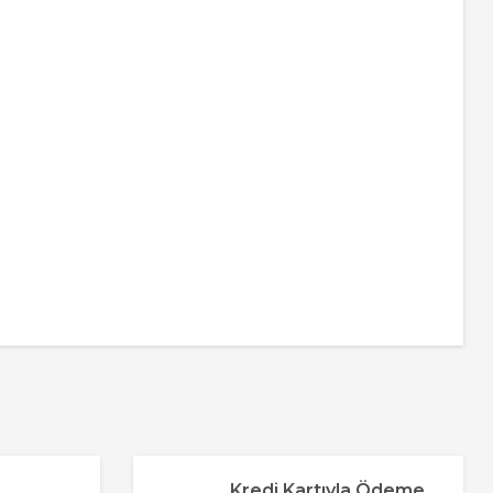
za iletebilirsiniz.
Kredi Kartıyla Ödeme