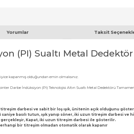
Yorumlar
Taksit Seçenekle
on (PI) Sualtı Metal Dedektö
iyice kapanmış olduğundan emin olmalısınız.
er Darbe İndüksiyon (PI) Teknolojisi Altın Sualtı Metal Dedektörü Tamamen
titreşim darbesi ve sabit bir loş ışık, ünitenin açık olduğunu göster
 saniye basılı tutun, ışık yanıp söner, iki uzun titreşim darbesi ve
rçekleşir, Kapat, iki uzun titreşim darbesi ile gösterilir.
 herhangi bir titreşim olmadan otomatik olarak kapanır