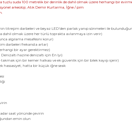
 tuzlu suda 100 metrelik bir derinlik de dahil olmak üzere herhangi bir evirmen
esyonel arkeoloji, Atık Demir Kurtarma, İğne / pim
n.
erinin titreşim darbeleri ve beyaz LED'den parlak yanıp sönmeleri ile bulunduğu
a dahil olmak üzere her türlü toprakta avlanmaya izin verir)
yunca algılama mesafesini korur)
im darbeleri frekansta artar)
erhangi bir ayar gerektirmez)
nizaltı hazine denizaltı için En Iyi)
takmak için bir kemer halkası ve ek güvenlik için bir bilek kayışı içerir)
ek hassasiyet, hatta bir küçük iğne seak
esi
liği
virin
 kadar saat yönünde çevirin
duğundan emin olun