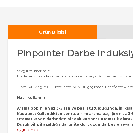
Ürün Bilgisi
Pinpointer Darbe Indüksiy
Sevgili müşterimiz:
Bu dedektörü suda kullanmadan önce Batarya Bölmesi ve Topuzun 
Not: Pi-iking 750 Güncelleme 30M su geçirmez Hedefleme Pinpoint
Nasıl kullanılır
:
Arama bobini en az 3-5 saniye basılı tutulduğunda, iki kısa 
Kapatma: Kullandıktan sonra, birimi arama başlığı en az 3-5
Otomatik: Son darbeden bir dakika sonra otomatik olarak ge
Düşük pil: pil azaldığında, ünite dört uzun darbeyle veya
Uygulamalar: