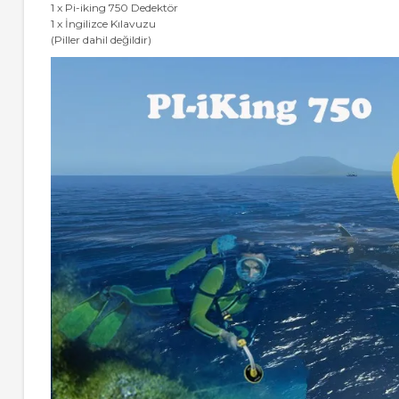
1 x Pi-iking 750 Dedektör
1 x İngilizce Kılavuzu
(Piller dahil değildir)