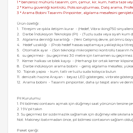
1 * benzersiz mühürlü tasarım, çim, çamur, kir, kum, hatta taze veya
2 * Kamu güvenliği kontrolü, Polis soruşturması, Dalış arama, Prof
3 * Arama Bobini Tasarımı Pinpointer, algılama mesafesini genişleti
Ürün özelliği :
1. Titreşim ve ışıkla iletişim kurar - (Hedef, Vibra-iking750 sinyall
2. Darbe İndüksiyon Teknolojisi (PI) - (Tuzlu suda veya siyah kum d
3. Algılama derinliği kararlılığı - (Yeni Gelişmiş devre, pil ömrü bo
4. Hedef uzaklığı - (Prob hedef hassas saptamaya yaklaştıkça titreş
5. Otomatik ayar - (Son teknoloji mikroişlemci kontrollü tasarım h
6. su geçirmez- (su geçirmez 30 metre için tamamen su geçirmez. De
7. Kemer halkası ve bilek kayışı - (Herhangi bir ortak kemer klipsine 
8. Darbe indüksiyon arama bobini - geniş algılama mesafesi, yüks
10. Toprak yapısı - kum, tatlı ve tuzlu suda kolayca bulun
11. denizaltı hazine Arayan - beyaz LED göstergesi, virbrate gösterg
12. Arama bobini - Tasarım pinpionter, daha iyi tespit alanı ve derin
Pil Kurulumu:
1. Pil bölmesi contasını açmak için düğmeyi saat yönünün tersine çe
2. 1 9V pil takın
3. Su geçirmez bir sızdırmazlık sağlamak için düğmeyi elle sıkılana
Not: Makineyi batırmadan önce, pil bölmesi contasının sağlam ol
Paket içeriği: