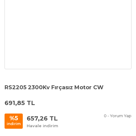
RS2205 2300Kv Fırçasız Motor CW
691,85 TL
0 - Yorum Yap
657,26 TL
%5
indirim
Havale indirim