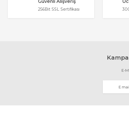
Güvenli Alışveriş
Üc
Ürün açıklamasında eksik bilgiler bulunuyor.
256Bit SSL Sertifikası
300
Ürün bilgilerinde hatalar bulunuyor.
Ürün fiyatı diğer sitelerden daha pahalı.
Bu ürüne benzer farklı alternatifler olmalı.
Kampan
E-Ma