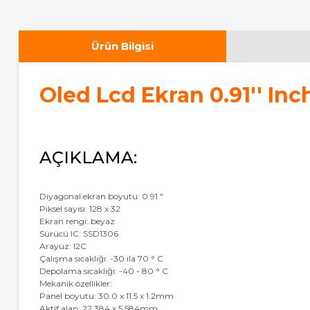
Ürün Bilgisi
Oled Lcd Ekran 0.91'' In
AÇIKLAMA:
Diyagonal ekran boyutu: 0.91 "
Piksel sayısı: 128 x 32
Ekran rengi: beyaz
Sürücü IC: SSD1306
Arayüz: I2C
Çalışma sıcaklığı: -30 ila 70 ° C
Depolama sıcaklığı: -40 - 80 ° C
Mekanik özellikler:
Panel boyutu: 30.0 x 11.5 x 1.2mm
Aktif alan: 22.384 x 5.584mm