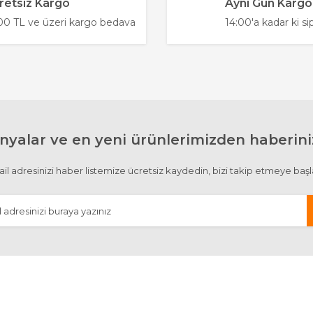
retsiz Kargo
Aynı Gün Kargo
Yorum Yaz
0 TL ve üzeri kargo bedava
14:00'a kadar ki si
yalar ve en yeni ürünlerimizden haberiniz
Gönder
il adresinizi haber listemize ücretsiz kaydedin, bizi takip etmeye başl