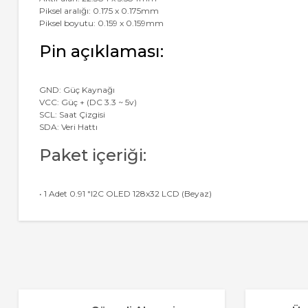
Piksel aralığı: 0.175 x 0.175mm
Piksel boyutu: 0.159 x 0.159mm
Pin açıklaması:
GND: Güç Kaynağı
VCC: Güç + (DC 3.3 ~ 5v)
SCL: Saat Çizgisi
SDA: Veri Hattı
Paket içeriği:
• 1 Adet 0.91 "I2C OLED 128x32 LCD (Beyaz)
Bu ürünün fiyat bilgisi, resim, ürün açıklamalarında ve diğer 
Görüş ve önerileriniz için teşekkür ederiz.
Ürün resmi kalitesiz, bozuk veya görüntülenemiyor