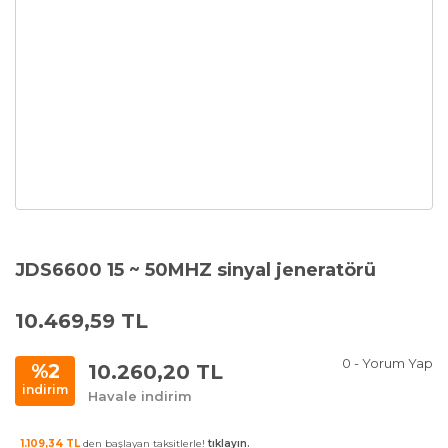
JDS6600 15 ~ 50MHZ sinyal jeneratörü
10.469,59 TL
0 - Yorum Yap
10.260,20 TL
%2
indirim
Havale indirim
1.109,34 TL
den başlayan taksitlerle!
tıklayın.