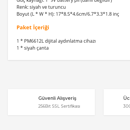
Renk: siyah ve turuncu
Boyut (L * W * H): 17*8.5*4.6cm/6.7*3.3*1.8 inç
Paket İçeriği
1 * PM6612L dijital aydınlatma cihazı
1 * siyah çanta
Bu ürünün fiyat bilgisi, resim, ürün açıklamalarında ve diğer 
Görüş ve önerileriniz için teşekkür ederiz.
Ürün resmi kalitesiz, bozuk veya görüntülenemiyor
Güvenli Alışveriş
Üc
Ürün açıklamasında eksik bilgiler bulunuyor.
256Bit SSL Sertifikası
300
Ürün bilgilerinde hatalar bulunuyor.
Ürün fiyatı diğer sitelerden daha pahalı.
Bu ürüne benzer farklı alternatifler olmalı.