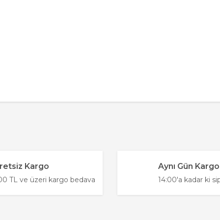
konularda yetersiz gördüğünüz noktaları öneri formunu kullanarak tarafımı
Bu ürüne ilk yorumu siz yapın!
.
retsiz Kargo
Aynı Gün Kargo
Yorum Yaz
0 TL ve üzeri kargo bedava
14:00'a kadar ki si