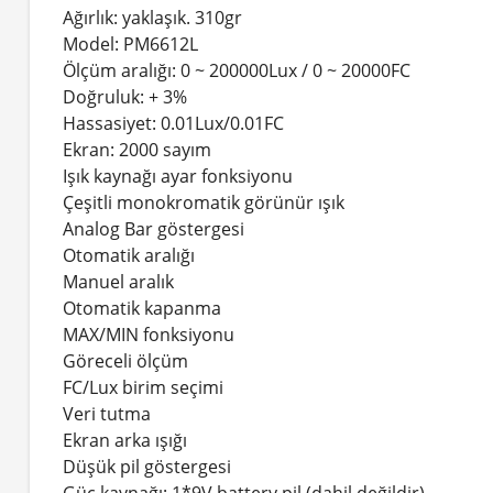
Ağırlık: yaklaşık. 310gr
Model: PM6612L
Ölçüm aralığı: 0 ~ 200000Lux / 0 ~ 20000FC
Doğruluk: + 3%
Hassasiyet: 0.01Lux/0.01FC
Ekran: 2000 sayım
Işık kaynağı ayar fonksiyonu
Çeşitli monokromatik görünür ışık
Analog Bar göstergesi
Otomatik aralığı
Manuel aralık
Otomatik kapanma
MAX/MIN fonksiyonu
Göreceli ölçüm
FC/Lux birim seçimi
Veri tutma
Ekran arka ışığı
Düşük pil göstergesi
Güç kaynağı: 1*9V battery pil (dahil değildir)