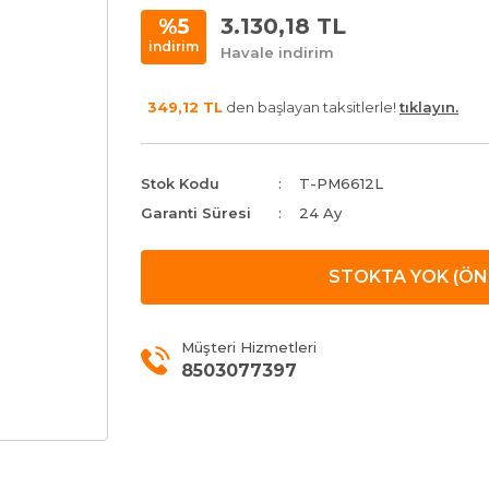
3.130,18 TL
%5
indirim
Havale indirim
349,12 TL
den başlayan taksitlerle!
tıklayın.
Stok Kodu
T-PM6612L
Garanti Süresi
24 Ay
STOKTA YOK (ÖN 
Müşteri Hizmetleri
8503077397