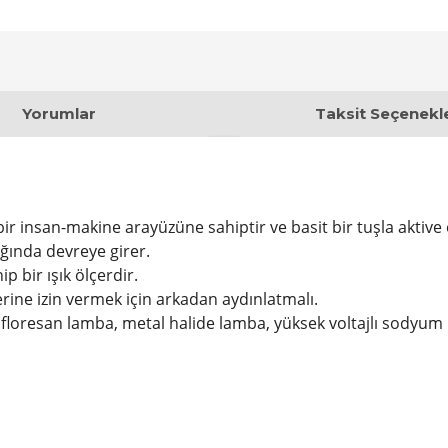
Yorumlar
Taksit Seçenekle
 insan-makine arayüzüne sahiptir ve basit bir tuşla aktive e
dığında devreye girer.
 bir ışık ölçerdir.
rine izin vermek için arkadan aydınlatmalı.
çin floresan lamba, metal halide lamba, yüksek voltajlı sodyu