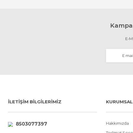
Kampan
E-Ma
İLETİŞİM BİLGİLERİMİZ
KURUMSAL
Hakkımızda
8503077397
Teslimat Seçe