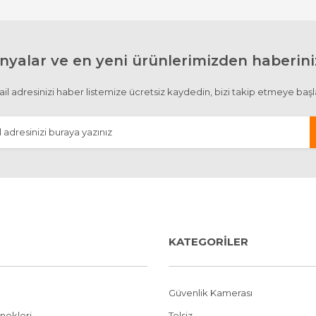
yalar ve en yeni ürünlerimizden haberiniz
Gönder
il adresinizi haber listemize ücretsiz kaydedin, bizi takip etmeye başl
KATEGORİLER
Güvenlik Kamerası
nekleri
Telsiz