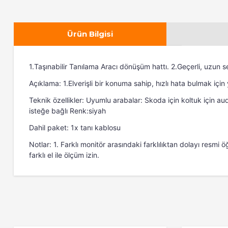
Ürün Bilgisi
1.Taşınabilir Tanılama Aracı dönüşüm hattı. 2.Geçerli, uzun s
Açıklama: 1.Elverişli bir konuma sahip, hızlı hata bulmak için 
Teknik özellikler: Uyumlu arabalar: Skoda için koltuk için au
isteğe bağlı Renk:siyah
Dahil paket: 1x tanı kablosu
Notlar: 1. Farklı monitör arasındaki farklılıktan dolayı resmi ö
farklı el ile ölçüm izin.
Bu ürünün fiyat bilgisi, resim, ürün açıklamalarında ve diğer 
Görüş ve önerileriniz için teşekkür ederiz.