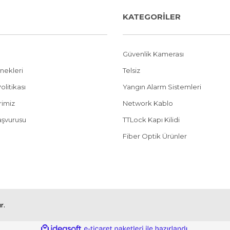
KATEGORİLER
Güvenlik Kamerası
nekleri
Telsiz
olitikası
Yangın Alarm Sistemleri
erimiz
Network Kablo
aşvurusu
TTLock Kapı Kilidi
Fiber Optik Ürünler
r.
ile
ideasoft
e-