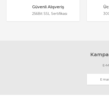
Ürün resmi kalitesiz, bozuk veya görüntülenemiyor
Güvenli Alışveriş
Üc
Ürün açıklamasında eksik bilgiler bulunuyor.
256Bit SSL Sertifikası
300
Ürün bilgilerinde hatalar bulunuyor.
Ürün fiyatı diğer sitelerden daha pahalı.
Bu ürüne benzer farklı alternatifler olmalı.
Kampan
E-Ma