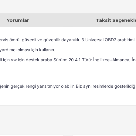
Yorumlar
Taksit Seçenekle
ervis ömrü, güvenli ve güvenilir dayanıklı. 3.Universal OBD2 arabirimi 
yardımcı olması için kullanın.
di için vw için destek araba Sürüm: 20.4.1 Türü: İngilizce+Almanca, İn
ğenin gerçek rengi yansıtmıyor olabilir. Biz aynı resimlerde gösterildiği 
konularda yetersiz gördüğünüz noktaları öneri formunu kullanarak tarafımı
Bu ürüne ilk yorumu siz yapın!