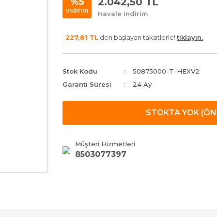
2.042,50 TL
%5
indirim
Havale indirim
227,81 TL
den başlayan taksitlerle!
tıklayın.
Stok Kodu
50875000-T-HEXV2
Garanti Süresi
24 Ay
STOKTA YOK (ÖN 
Müşteri Hizmetleri
8503077397