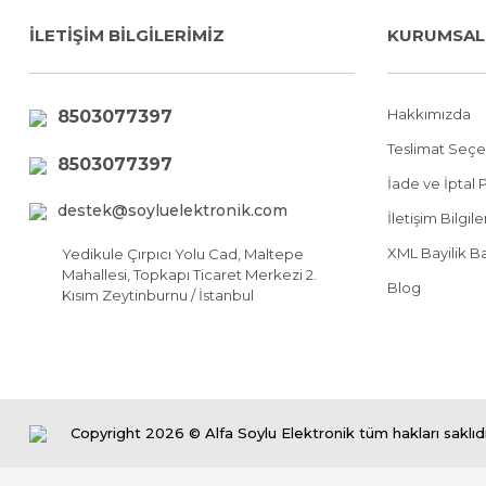
İLETİŞİM BİLGİLERİMİZ
KURUMSAL
Hakkımızda
8503077397
Teslimat Seçe
8503077397
İade ve İptal P
destek@soyluelektronik.com
İletişim Bilgil
XML Bayilik B
Yedikule Çırpıcı Yolu Cad, Maltepe
Mahallesi, Topkapı Ticaret Merkezi 2.
Blog
Kısım Zeytinburnu / İstanbul
Copyright 2026 © Alfa Soylu Elektronik tüm hakları saklıdı