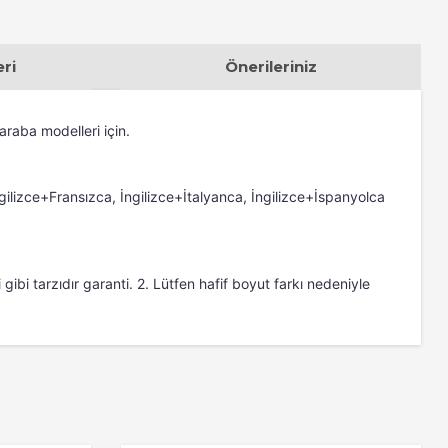
ri
Önerileriniz
araba modelleri için.
gilizce+Fransızca, İngilizce+İtalyanca, İngilizce+İspanyolca 
gibi tarzıdır garanti. 2. Lütfen hafif boyut farkı nedeniyle 
za iletebilirsiniz.