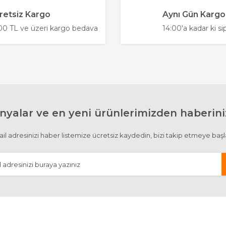
.
retsiz Kargo
Aynı Gün Kargo
Yorum Yaz
0 TL ve üzeri kargo bedava
14:00'a kadar ki si
yalar ve en yeni ürünlerimizden haberiniz
Gönder
il adresinizi haber listemize ücretsiz kaydedin, bizi takip etmeye başl