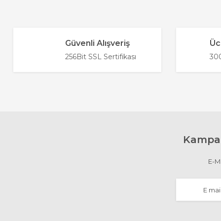
Görüş ve önerileriniz için teşekkür ederiz.
Ürün resmi kalitesiz, bozuk veya görüntülenemiyor
Güvenli Alışveriş
Üc
Ürün açıklamasında eksik bilgiler bulunuyor.
256Bit SSL Sertifikası
300
Ürün bilgilerinde hatalar bulunuyor.
Ürün fiyatı diğer sitelerden daha pahalı.
Bu ürüne benzer farklı alternatifler olmalı.
Kampan
E-Ma