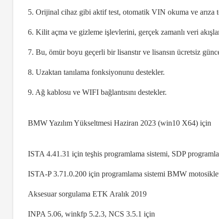
5. Orijinal cihaz gibi aktif test, otomatik VIN okuma ve arıza 
6. Kilit açma ve gizleme işlevlerini, gerçek zamanlı veri akı
7. Bu, ömür boyu geçerli bir lisanstır ve lisansın ücretsiz g
8. Uzaktan tanılama fonksiyonunu destekler.
9. Ağ kablosu ve WIFI bağlantısını destekler.
BMW Yazılım Yükseltmesi Haziran 2023 (win10 X64) için
ISTA 4.41.31 için teşhis programlama sistemi, SDP programlam
ISTA-P 3.71.0.200 için programlama sistemi BMW motosikletler
Aksesuar sorgulama ETK Aralık 2019
INPA 5.06, winkfp 5.2.3, NCS 3.5.1 için