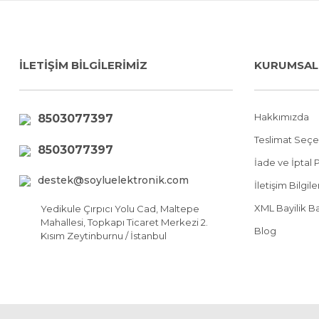
İLETİŞİM BİLGİLERİMİZ
KURUMSAL
Hakkımızda
8503077397
Teslimat Seçe
8503077397
İade ve İptal P
destek@soyluelektronik.com
İletişim Bilgil
XML Bayilik B
Yedikule Çırpıcı Yolu Cad, Maltepe
Mahallesi, Topkapı Ticaret Merkezi 2.
Blog
Kısım Zeytinburnu / İstanbul