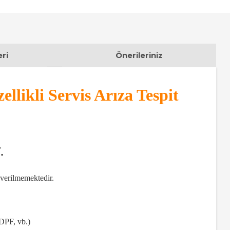
ri
Önerileriniz
likli Servis Arıza Tespit
.
 verilmemektedir.
DPF, vb.)