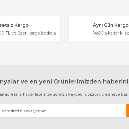
Bu ürüne ilk yorumu siz yapın!
.
retsiz Kargo
Aynı Gün Kargo
Yorum Yaz
0 TL ve üzeri kargo bedava
14:00'a kadar ki si
yalar ve en yeni ürünlerimizden haberiniz
Gönder
il adresinizi haber listemize ücretsiz kaydedin, bizi takip etmeye başl