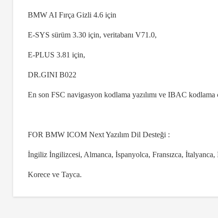
BMW AI Fırça Gizli 4.6 için
E-SYS sürüm 3.30 için, veritabanı V71.0,
E-PLUS 3.81 için,
DR.GINI B022
En son FSC navigasyon kodlama yazılımı ve IBAC kodlama 
FOR BMW ICOM Next Yazılım Dil Desteği :
İngiliz İngilizcesi, Almanca, İspanyolca, Fransızca, İtalyanc
Korece ve Tayca.
Bu ürünün fiyat bilgisi, resim, ürün açıklamalarında ve diğer 