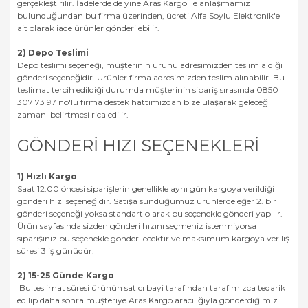
gerçekleştirilir. İadelerde de yine Aras Kargo ile anlaşmamız
bulunduğundan bu firma üzerinden, ücreti Alfa Soylu Elektronik'e
ait olarak iade ürünler gönderilebilir.
2) Depo Teslimi
Depo teslimi seçeneği, müşterinin ürünü adresimizden teslim aldığı
gönderi seçeneğidir. Ürünler firma adresimizden teslim alınabilir. Bu
teslimat tercih edildiği durumda müşterinin sipariş sırasında 0850
307 73 97 no'lu firma destek hattımızdan bize ulaşarak geleceği
zamanı belirtmesi rica edilir.
GÖNDERİ HIZI SEÇENEKLERİ
1) Hızlı Kargo
Saat 12:00 öncesi siparişlerin genellikle aynı gün kargoya verildiği
gönderi hızı seçeneğidir. Satışa sunduğumuz ürünlerde eğer 2. bir
gönderi seçeneği yoksa standart olarak bu seçenekle gönderi yapılır.
Ürün sayfasında sizden gönderi hızını seçmeniz istenmiyorsa
siparişiniz bu seçenekle gönderilecektir ve maksimum kargoya veriliş
süresi 3 iş günüdür.
2) 15-25 Günde Kargo
Bu teslimat süresi ürünün satıcı bayi tarafından tarafımızca tedarik
edilip daha sonra müşteriye Aras Kargo aracılığıyla gönderdiğimiz