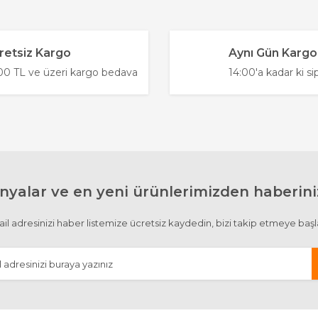
Bu ürüne ilk yorumu siz yapın!
.
retsiz Kargo
Aynı Gün Kargo
Yorum Yaz
0 TL ve üzeri kargo bedava
14:00'a kadar ki si
yalar ve en yeni ürünlerimizden haberiniz
Gönder
il adresinizi haber listemize ücretsiz kaydedin, bizi takip etmeye başl