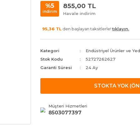
855,00 TL
%5
indirim
Havale indirim
95,36 TL
den başlayan taksitlerle!
tıklayın.
Kategori
Endüstriyel Ürünler ve Ye
Stok Kodu
52727262627
Garanti Süresi
24 Ay
STOKTA YOK (ÖN 
Müşteri Hizmetleri
8503077397