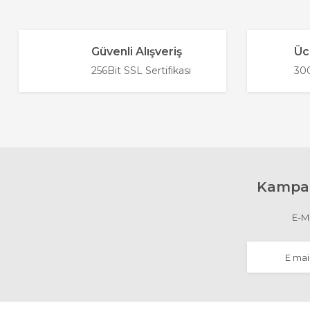
Görüş ve önerileriniz için teşekkür ederiz.
Ürün resmi kalitesiz, bozuk veya görüntülenemiyor
Güvenli Alışveriş
Üc
Ürün açıklamasında eksik bilgiler bulunuyor.
256Bit SSL Sertifikası
300
Ürün bilgilerinde hatalar bulunuyor.
Ürün fiyatı diğer sitelerden daha pahalı.
Bu ürüne benzer farklı alternatifler olmalı.
Kampan
E-Ma