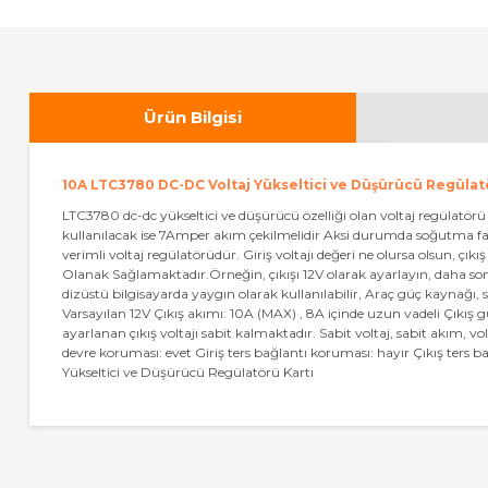
Ürün Bilgisi
10A LTC3780 DC-DC Voltaj Yükseltici ve Düşürücü Regülat
LTC3780 dc-dc yükseltici ve düşürücü özelliği olan voltaj regülatörü
kullanılacak ise 7Amper akım çekilmelidir Aksi durumda soğutma fan
verimli voltaj regülatörüdür. Giriş voltajı değeri ne olursa olsun, çı
Olanak Sağlamaktadır.Örneğin, çıkışı 12V olarak ayarlayın, daha son
dizüstü bilgisayarda yaygın olarak kullanılabilir, Araç güç kaynağı, sol
Varsayılan 12V Çıkış akımı: 10A (MAX) , 8A içinde uzun vadeli Çıkış 
ayarlanan çıkış voltajı sabit kalmaktadır. Sabit voltaj, sabit akım, 
devre koruması: evet Giriş ters bağlantı koruması: hayır Çıkış ters 
Yükseltici ve Düşürücü Regülatörü Kartı
Bu ürünün fiyat bilgisi, resim, ürün açıklamalarında ve diğer 