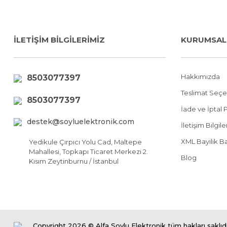
İLETİŞİM BİLGİLERİMİZ
KURUMSAL
Hakkımızda
8503077397
Teslimat Seçe
8503077397
İade ve İptal P
destek@soyluelektronik.com
İletişim Bilgil
XML Bayilik B
Yedikule Çırpıcı Yolu Cad, Maltepe
Mahallesi, Topkapı Ticaret Merkezi 2.
Blog
Kısım Zeytinburnu / İstanbul
Copyright 2026 © Alfa Soylu Elektronik tüm hakları saklıdı