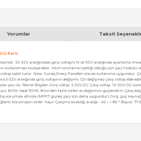
Yorumlar
Taksit Seçenekle
örü Kartı
 kartıdır. 5V-32V aralığındaki giriş voltajını 1V ile 30V aralığında ayarlama 
ı kullanılması tavsiye edilir. Akım sınırlama özelliği olduğu için şarj modül
kış voltajı sabit tutar. Solar Güneş Enerji Panelleri olarak kullanıma uygundur. 
ra 5-32V aralığında giriş voltajının değişimi, 12V değişmez çıkış voltajı eld
ar şarj vb. Teknik Bilgileri Giriş voltajı: 5-32V DC Çıkış voltajı: 1V-30V DC süre
gücü: 80W, tepe 130W, 80w'den fazla lütfen ısı dağılımını güçlendirin Çıkış dal
voltaj koruması altında (MPPT güneş şarjı için daha uygundur) Giriş, güç kaynağı
bağlantı korumasını önler: hayır Çalışma sıcaklığı aralığı: -45 ~ + 85 ° Boyut
konularda yetersiz gördüğünüz noktaları öneri formunu kullanarak tarafımı