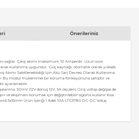
ri
Önerileriniz
imkanı sağlar. Çıkış akımı maksimum 10 Amperdir. Uzun süre
ü olarak kullanıma uygundur. Güç kaynağı, otomatik olarak yüksek
Çıkış Akımı Sabitlenebildiği İçin Akü Sarj Devresi Olarak Kullanıma
e edilir.Bu modül mükemmel bir koruma fonksiyonuna sahiptir ve
kli ayarlanabilir
galanma: 50mV (12V dönüş 12V, 5A ölçülen) Giriş voltajı değişse de
nı ve ekipmanı korumak için değiştirilebilir sigorta kullanır Kısa
: 77.6x46.5x15mm Ürün İçeriği 1 Adet 10A LTC3780 DC-DC Voltaj
za iletebilirsiniz.