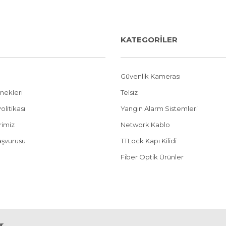
KATEGORİLER
Güvenlik Kamerası
nekleri
Telsiz
olitikası
Yangın Alarm Sistemleri
erimiz
Network Kablo
aşvurusu
TTLock Kapı Kilidi
Fiber Optik Ürünler
r.